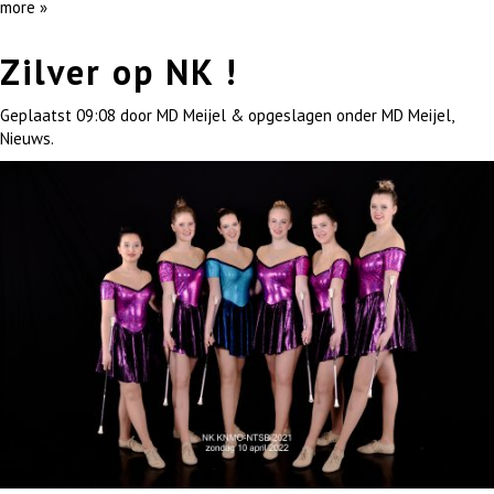
more »
Zilver op NK !
Geplaatst
09:08
door
MD Meijel
&
opgeslagen onder
MD Meijel
,
Nieuws
.