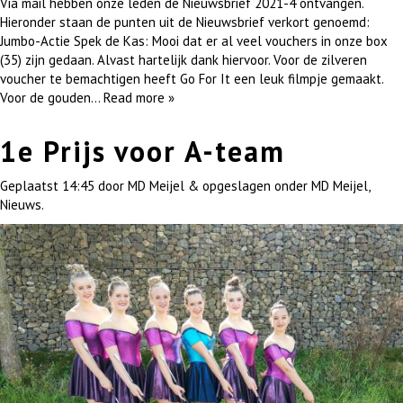
Via mail hebben onze leden de Nieuwsbrief 2021-4 ontvangen.
Hieronder staan de punten uit de Nieuwsbrief verkort genoemd:
Jumbo-Actie Spek de Kas: Mooi dat er al veel vouchers in onze box
(35) zijn gedaan. Alvast hartelijk dank hiervoor. Voor de zilveren
voucher te bemachtigen heeft Go For It een leuk filmpje gemaakt.
Voor de gouden…
Read more »
1e Prijs voor A-team
Geplaatst
14:45
door
MD Meijel
&
opgeslagen onder
MD Meijel
,
Nieuws
.