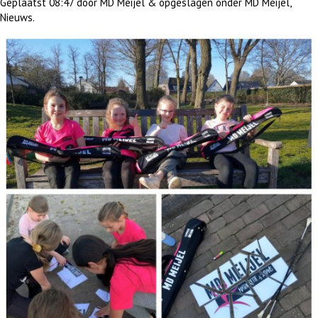
Geplaatst
08:47
door
MD Meijel
&
opgeslagen onder
MD Meijel
,
Nieuws
.