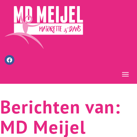
Men
Berichten van:
MD Meijel